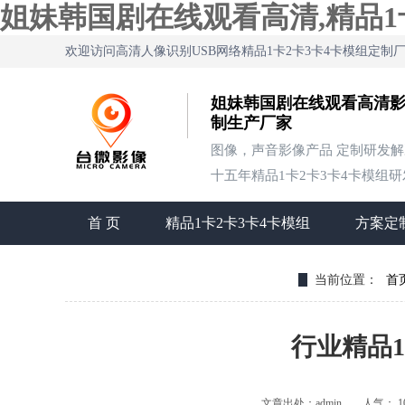
姐妹韩国剧在线观看高清,精品1卡
欢迎访问高清人像识别USB网络精品1卡2卡3卡4卡模组定制厂
姐妹韩国剧在线观看高清影像
制生产厂家
图像，声音影像产品 定制研发
十五年精品1卡2卡3卡4卡模组研发经验
首 页
精品1卡2卡3卡4卡模组
方案定
联系姐妹韩国剧在线观看高清
当前位置：
首
行业精品1
文章出处：admin
人气：
1