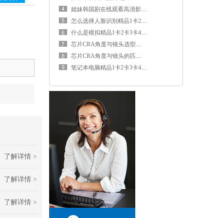
姐妹韩国剧在线观看高清影像专业定制生产人脸识别模组
怎么选择人脸识别精品1卡2卡3卡4卡模组（模块）?
什么是模拟精品1卡2卡3卡4卡？（精品1卡2卡3卡4卡知识）
芯片CRA角度与镜头选型的匹配关系（二）
芯片CRA角度与镜头的匹配关系（一）
笔记本电脑精品1卡2卡3卡4卡为什么还是720P像素？
了解详情 >
了解详情 >
了解详情 >