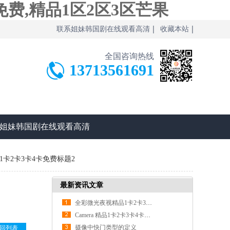
免费,精品1区2区3区芒果
联系姐妹韩国剧在线观看高清
收藏本站
全国咨询热线
13713561691
姐妹韩国剧在线观看高清
卡2卡3卡4卡免费标题2
最新资讯文章
全彩微光夜视精品1卡2卡3卡4卡解决方案
Camera 精品1卡2卡3卡4卡工作原理介绍
摄像中快门类型的定义
回列表