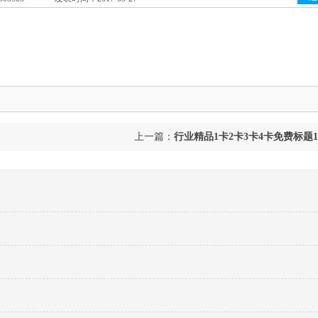
上一篇：
行业精品1卡2卡3卡4卡免费标题1