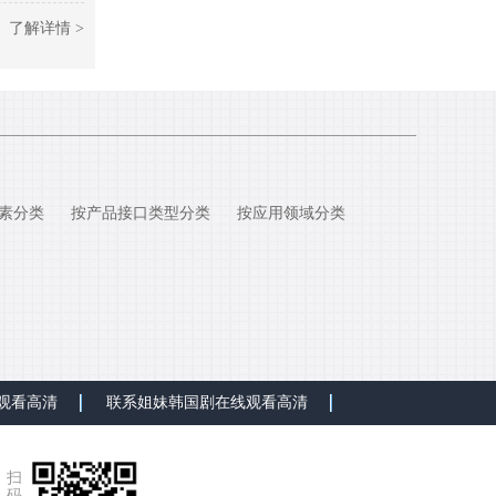
了解详情 >
素分类
按产品接口类型分类
按应用领域分类
观看高清
联系姐妹韩国剧在线观看高清
扫
码